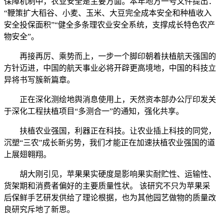
保障机制中，农业安全是主要方面。本年地方一号文件提出：
“鞭策扩大稻谷、小麦、玉米、大豆完全成本安全和种植收入
安全投保面积”“健全多条理农业安全系统，支撑成长特色农产
物安全”。
再接再厉、乘势而上，一步一个脚印朝着扶植航天强国的
方针迈进，中国的航天事业必将开辟更高境地，中国的科技立
异将书写簇新篇章。
正在深化测绘地舆消息使用上，天然资本部办公厅印发关
于深化工程扶植项目“多测合一”的通知，强化共享。
扶植农业强国，利器正在科技。让农业插上科技的同党，
沉塑“三农”成长新劣势，我们才能正在加速扶植农业强国的道
上展翅翱翔。
胡大刚引见，苹果果实硬度是影响果实耐贮性、运输性、
货架期和消费者偏好的主要质量性状。 该研究不只为苹果采
后保鲜手艺研发供给了理论根据，也为其他园艺做物的质量改
良研究斥地了新思。