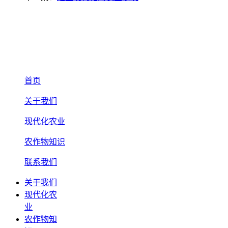
首页
关于我们
现代化农业
农作物知识
联系我们
关于我们
现代化农
业
农作物知