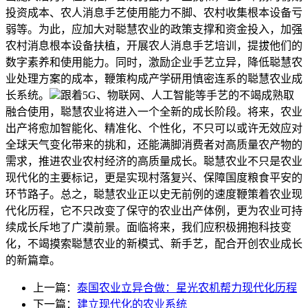
投资成本、农人消息手艺使用能力不脚、农村收集根本设备亏
弱等。为此，应加大对聪慧农业的政策支撑和资金投入，加强
农村消息根本设备扶植，开展农人消息手艺培训，提拔他们的
数字素养和使用能力。同时，激励企业手艺立异，降低聪慧农
业处理方案的成本，鞭策构成产学研用慎密连系的聪慧农业成
长系统。
跟着5G、物联网、人工智能等手艺的不竭成熟取
融合使用，聪慧农业将进入一个全新的成长阶段。将来，农业
出产将愈加智能化、精准化、个性化，不只可以或许无效应对
全球天气变化带来的挑和，还能满脚消费者对高质量农产物的
需求，推进农业农村经济的高质量成长。聪慧农业不只是农业
现代化的主要标记，更是实现村落复兴、保障国度粮食平安的
环节路子。总之，聪慧农业正以史无前例的速度鞭策着农业现
代化历程，它不只改变了保守的农业出产体例，更为农业可持
续成长斥地了广漠前景。面临将来，我们应积极拥抱科技变
化，不竭摸索聪慧农业的新模式、新手艺，配合开创农业成长
的新篇章。
上一篇：
泰国农业立异合做：星光农机帮力现代化历程
下一篇：
建立现代化的农业系统