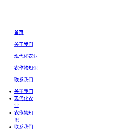
首页
关于我们
现代化农业
农作物知识
联系我们
关于我们
现代化农
业
农作物知
识
联系我们