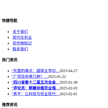
快捷导航
关于我们
现代化农业
农作物知识
联系我们
热门资讯
“东盟的痛点：越南太窄印…
2025-04-27
“广项目有哪几种？…
2025-01-22
“
四川省委十二届五次全会
…
2025-01-30
“
评论员：朝着扶植农业强
…
2025-02-03
“青平：让科技为农业现代…
2025-02-01
推荐资讯