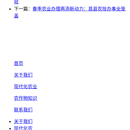
就
下一篇：
春季农业办理再添新动力：莒县农技办事全笼
盖
首页
关于我们
现代化农业
农作物知识
联系我们
关于我们
现代化农