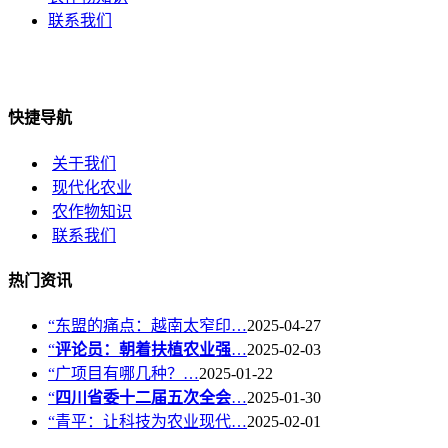
联系我们
快捷导航
关于我们
现代化农业
农作物知识
联系我们
热门资讯
“东盟的痛点：越南太窄印…
2025-04-27
“
评论员：朝着扶植农业强
…
2025-02-03
“广项目有哪几种？…
2025-01-22
“
四川省委十二届五次全会
…
2025-01-30
“青平：让科技为农业现代…
2025-02-01