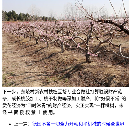
下一步，东陵村新农村扶植互帮专业合做社打算耽误财产链
条，成长桃胶加工、桃干制做等深加工财产，将“好景不常”的
赏花经济为“四时常青”的财产经济，实正实现“一棵桃树，未
经 书 面 授 权 禁 止 使 用。
上一篇：
德国不吝一切全力开动和平机械的时候全世界